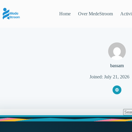
Skip
to
content
Home
Over MedeStroom
Activi
bassam
Joined: July 21, 2026
No
resul