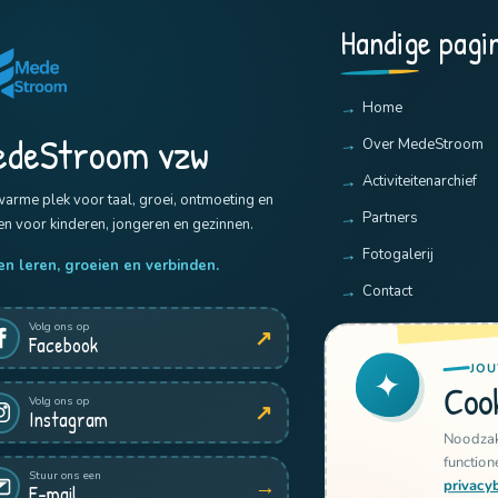
Handige pagin
Home
edeStroom vzw
Over MedeStroom
Activiteitenarchief
arme plek voor taal, groei, ontmoeting en
Partners
n voor kinderen, jongeren en gezinnen.
Fotogalerij
n leren, groeien en verbinden.
Contact
Volg ons op
↗
Facebook
JOU
✦
Cook
Volg ons op
↗
Instagram
Noodzak
function
Stuur ons een
→
privacy
E-mail