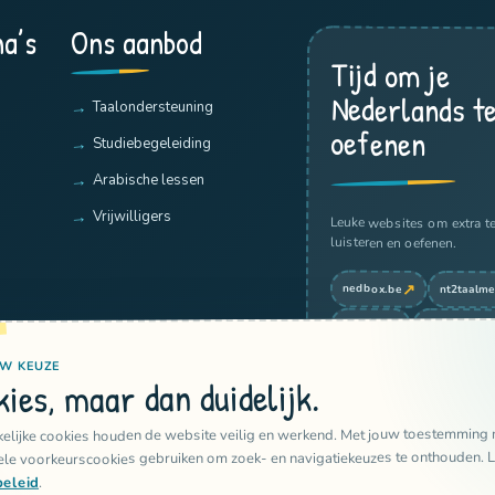
a’s
Ons aanbod
Tijd om je
Nederlands t
Taalondersteuning
oefenen
Studiebegeleiding
Arabische lessen
Vrijwilligers
Leuke websites om extra te
luisteren en oefenen.
↗
nedbox.be
nt2taalme
↗
↗
jufnt2.nl
oefenen.nl
↗
dutchgrammar.com
W KEUZE
ies, maar dan duidelijk.
Kleine stapjes helpen elke 
elijke cookies houden de website veilig en werkend. Met jouw toestemmin
ele voorkeurscookies gebruiken om zoek- en navigatiekeuzes te onthouden. 
.
beleid