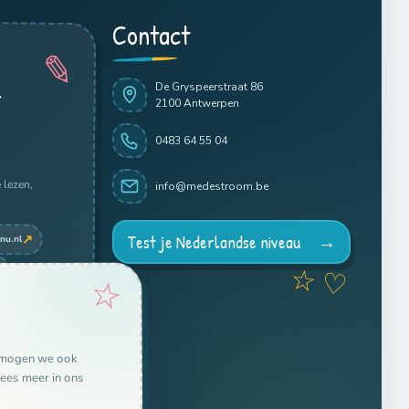
Contact
✎
e
De Gryspeerstraat 86
2100 Antwerpen
0483 64 55 04
 lezen,
info@medestroom.be
Test je Nederlandse niveau
→
↗
nu.nl
☆ ♡
dag
🌱
g mogen we ook
Lees meer in ons